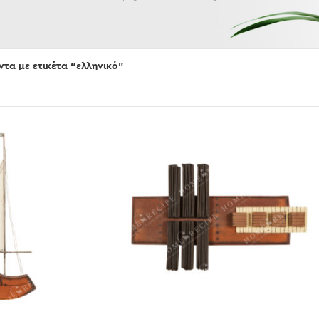
Εμφάνισε
ντα με ετικέτα “ελληνικό”