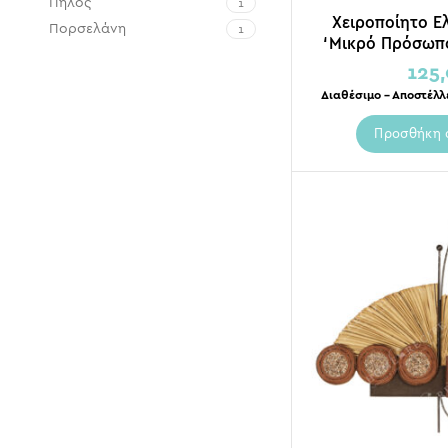
Πηλός
1
Χειροποίητο Ε
Πορσελάνη
1
‘Μικρό Πρόσωπο
125
Διαθέσιμο – Αποστέλλ
Προσθήκη 