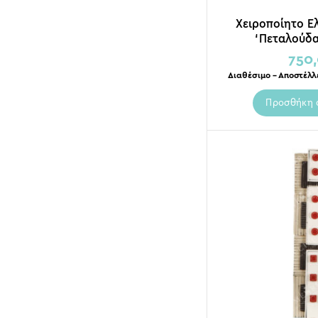
Χειροποίητο Ε
‘Πεταλούδα
750
Διαθέσιμο – Αποστέλλ
Προσθήκη 