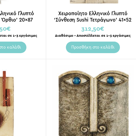
λληνικό Γλυπτό
Χειροποίητο Ελληνικό Γλυπτό
i Όρθιο’ 20×87
‘Σύνθεση Sushi Τετράγωνο’ 41×52
,50
€
312,50
€
εται σε 1-3 εργάσιμες
Διαθέσιμο – Αποστέλλεται σε 1-3 εργάσιμες
στο καλάθι
Προσθήκη στο καλάθι