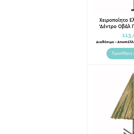
Χειροποίητο Ε
‘Δέντρο Οβάλ 
113
Διαθέσιμο – Αποστέλλ
Προσθήκη 