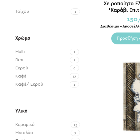
Χειροποίητο Ε
‘Καράβι Επιτ
Τοίχου
1
150
Διαθέσιμο – Αποστέλλ
Χρώμα
Προσθήκη 
Multi
1
Γκρι
1
Εκρού
6
Καφέ
13
Καφέ/ Εκρού
1
Κόκκινο
2
Λευκό
1
Μαύρο
3
Υλικό
Μπεζ
9
Κεραμικό
Πράσινο
13
5
Μέταλλο
7