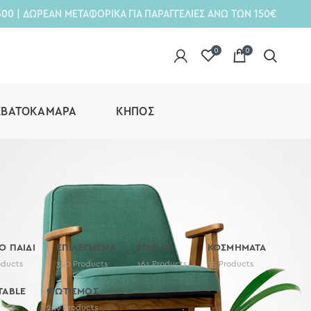
300
| ΔΩΡΕΑΝ ΜΕΤΑΦΟΡΙΚΑ ΓΙΑ ΠΑΡΑΓΓΕΛΙΕΣ ΑΝΩ ΤΩΝ 150€
0
0
ΕΒΑΤΟΚΆΜΑΡΑ
ΚΉΠΟΣ
ΤΟ ΠΑΙΔΙ
ΕΠΙΛΕΓΜΕΝΑ
ΕΠΙΠΛΑ
ΚΟΣΜΗΜΑΤΑ
oducts
340
Products
161
Products
35
Products
TABLE
ΦΩΤΙΣΜΟΣ
259
Products