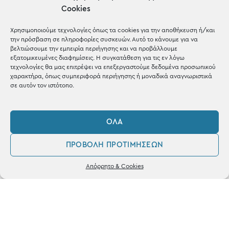
μέσα σε 1-3 μέρες σε όλη
Cookies
την Ελλάδα
Χρησιμοποιούμε τεχνολογίες όπως τα cookies για την αποθήκευση ή/και
την πρόσβαση σε πληροφορίες συσκευών. Αυτό το κάνουμε για να
βελτιώσουμε την εμπειρία περιήγησης και να προβάλλουμε
εξατομικευμένες διαφημίσεις. Η συγκατάθεση για τις εν λόγω
τεχνολογίες θα μας επιτρέψει να επεξεργαστούμε δεδομένα προσωπικού
χαρακτήρα, όπως συμπεριφορά περιήγησης ή μοναδικά αναγνωριστικά
σε αυτόν τον ιστότοπο.
ΌΛΑ
Ηλεκτρονικές
Πληρωμές
ΠΡΟΒΟΛΉ ΠΡΟΤΙΜΉΣΕΩΝ
0
Απόρρητο & Cookies
με Χρεωστική & Πιστωτική
Λογαριασμός
Αγαπημένα
κάρτα