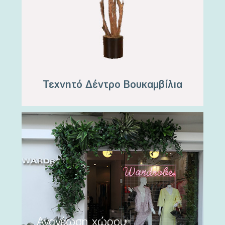
Τεχνητό Δέντρο Βουκαμβίλια
Ανανέωση χώρου