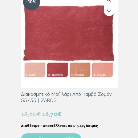
-10%
-10%
Κανελί
Διακοσμητικό Μαξιλάρι Από Καμβά Σομόν
Διακοσμ
55×35 | ZAROS
60×60 
18,60
€
16,70
€
31,00
Διαθέσιμο – Αποστέλλεται σε 1-3 εργάσιμες
Διαθέσιμο