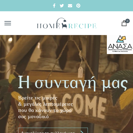
0
Η συνταγή μας
Βρείτε τις μικρές
& μεγάλες λεπτομέρειες
που θα κάνουν το χώρο
σας μοναδικό