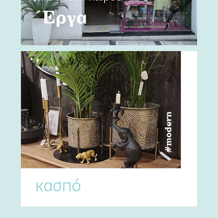
Έργα
#modern
κασπό