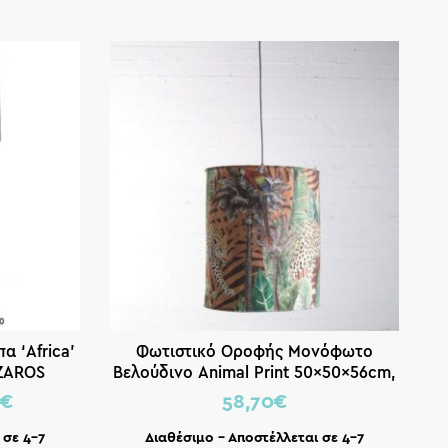
α ‘Africa’
Φωτιστικό Οροφής Μονόφωτο
 ZAROS
Βελούδινο Animal Print 50x50x56cm,
E27
0
€
58,70
€
 σε 4-7
Διαθέσιμο – Αποστέλλεται σε 4-7
Κα