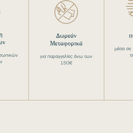
η
Δωρεάν
π
ων
Μεταφορικά
μέσα σε 
σωπικών
τ
για παραγγελίες άνω των
ν
150€