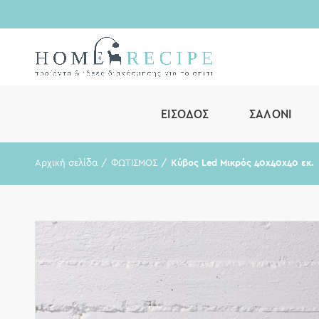
ΕΊΣΟΔΟΣ
ΣΑΛΌΝΙ
Αρχική σελίδα
ΦΩΤΙΣΜΟΣ
Κύβος Led Μικρός 40x40x40 εκ.