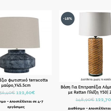
-18%
έζιο φωτιστικό terracotta
μαύρο,Υ45.5cm
Βάση Για Επιτραπέζια Λάμπ
με Rattan Πλέξη Υ50|
36,40
€
122,60
€
148,90
€
122,7
ιμο – Αποστέλλεται σε 4-7
εργάσιμες
Διαθέσιμο – Αποστέλλεται