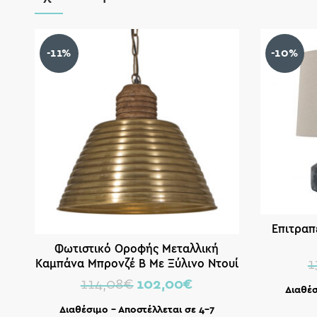
-11%
-10%
Επιτραπ
Φωτιστικό Οροφής Mεταλλική
Καμπάνα Μπρονζέ Β Με Ξύλινο Ντουί
1
Δ44 Υ38 | ZAROS
114,08
€
102,00
€
Διαθέσ
Διαθέσιμο – Αποστέλλεται σε 4-7