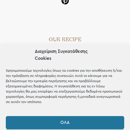
OUR RECIPE
Gifts
Διαχείριση Συγκατάθεσης
Cookies
Μέχρι 30€
Χρησιμοποιούμε τεχνολογίες όπως τα cookies για την αποθήκευση ή/και
Blog
την πρόσβαση σε πληροφορίες συσκευών. Αυτό το κάνουμε για να
βελτιώσουμε την εμπειρία περιήγησης και να προβάλλουμε
Shop the look
εξατομικευμένες διαφημίσεις. Η συγκατάθεση για τις εν λόγω
τεχνολογίες θα μας επιτρέψει να επεξεργαστούμε δεδομένα προσωπικού
χαρακτήρα, όπως συμπεριφορά περιήγησης ή μοναδικά αναγνωριστικά
σε αυτόν τον ιστότοπο.
ΚΑΤΑΣΤΗΜΑ
ΌΛΑ