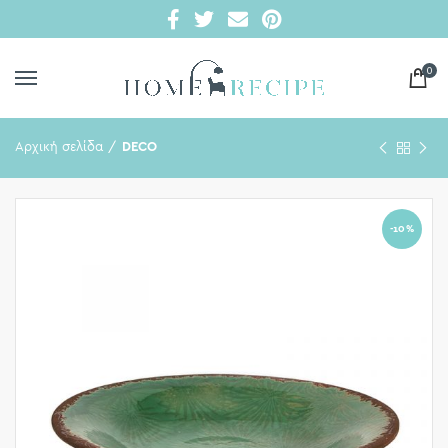
0
Αρχική σελίδα
DECO
-10%