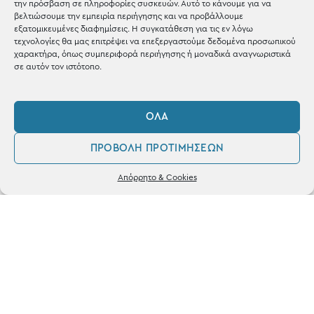
την πρόσβαση σε πληροφορίες συσκευών. Αυτό το κάνουμε για να
Shop the look
βελτιώσουμε την εμπειρία περιήγησης και να προβάλλουμε
εξατομικευμένες διαφημίσεις. Η συγκατάθεση για τις εν λόγω
τεχνολογίες θα μας επιτρέψει να επεξεργαστούμε δεδομένα προσωπικού
χαρακτήρα, όπως συμπεριφορά περιήγησης ή μοναδικά αναγνωριστικά
σε αυτόν τον ιστότοπο.
ΚΑΤΑΣΤΗΜΑ
ΌΛΑ
Σταθά 17, 38221 Βόλος
ΠΡΟΒΟΛΉ ΠΡΟΤΙΜΉΣΕΩΝ
2421 217300
0
Απόρρητο & Cookies
Δευ / Τετ / Σαβ: 09:00 - 15:00
Λογαριασμός
Αγαπημένα
Τριτ / Πεμ / Παρ: 09:00 - 21:00